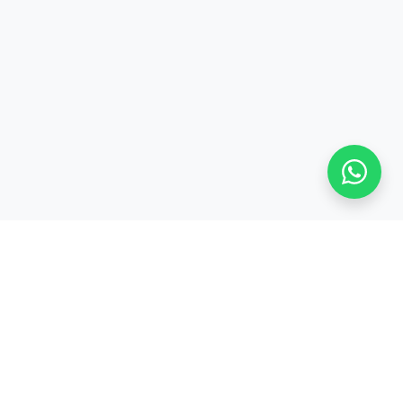
Stay adaptive, stay relevant!
Alamat:
Jl. Sangkuriang No. 8, Padasuka, Cimahi Tengah, Kota Cimahi,