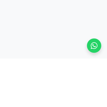
Stay adaptive, stay relevant!
Alamat:
Jl. Sangkuriang No. 8, Padasuka, Cimahi Tengah, Kota Cimahi,