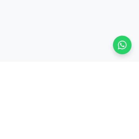
S
TENTANG KAMI
Tentang
CODEPOLITAN
cord
Kerjasama /
inar
Partnership
Privacy Policy &