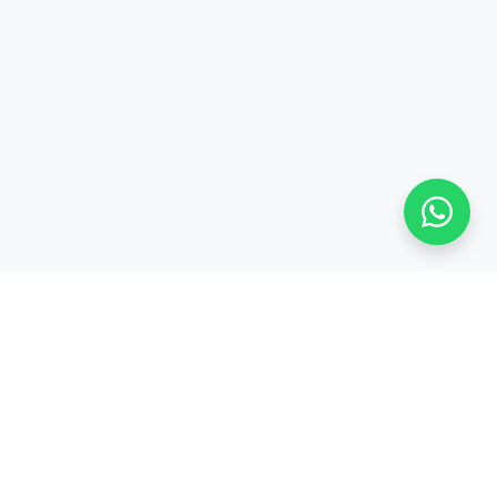
Stay adaptive, stay relevant!
Alamat:
Jl. Sangkuriang No. 8, Padasuka, Cimahi Tengah, Kota Cimahi,