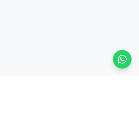
Stay adaptive, stay relevant!
Alamat:
Jl. Sangkuriang No. 8, Padasuka, Cimahi Tengah, Kota Cimahi,