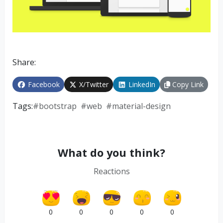
Share:
Facebook
X/Twitter
LinkedIn
Copy Link
Tags:
#
bootstrap
#
web
#
material-design
What do you think?
Reactions
0
0
0
0
0