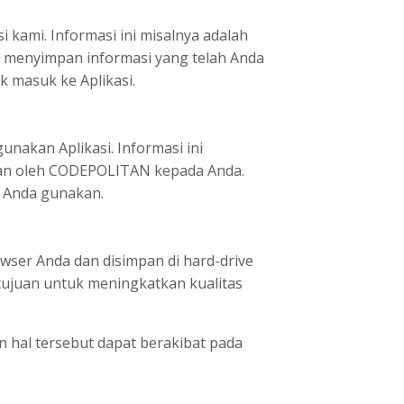
kami. Informasi ini misalnya adalah
uga menyimpan informasi yang telah Anda
 masuk ke Aplikasi.
akan Aplikasi. Informasi ini
ikan oleh CODEPOLITAN kepada Anda.
g Anda gunakan.
wser Anda dan disimpan di hard-drive
ujuan untuk meningkatkan kualitas
 hal tersebut dapat berakibat pada