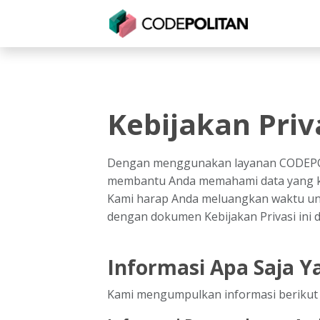
Untuk Individu
Untuk Bisnis
Untuk Seko
Kebijakan Priv
Dengan menggunakan layanan CODEPOLI
membantu Anda memahami data yang ka
Kami harap Anda meluangkan waktu un
dengan dokumen Kebijakan Privasi ini
Informasi Apa Saja 
Kami mengumpulkan informasi berikut ter