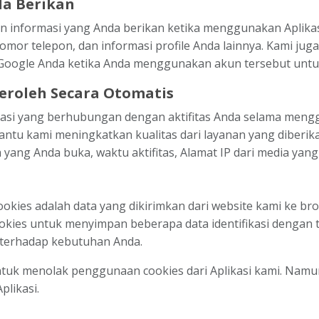
da Berikan
nformasi yang Anda berikan ketika menggunakan Aplikasi 
 nomor telepon, dan informasi profile Anda lainnya. Kami j
 Google Anda ketika Anda menggunakan akun tersebut untuk
peroleh Secara Otomatis
si yang berhubungan dengan aktifitas Anda selama menggun
antu kami meningkatkan kualitas dari layanan yang diber
a yang Anda buka, waktu aktifitas, Alamat IP dari media yan
kies adalah data yang dikirimkan dari website kami ke bro
ies untuk menyimpan beberapa data identifikasi dengan t
i terhadap kebutuhan Anda.
uk menolak penggunaan cookies dari Aplikasi kami. Namun
plikasi.