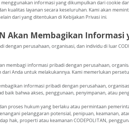
 menggunakan informasi yang dikumpulkan dari cookie dan 
 kualitas layanan secara keseluruhan. Kami akan memint
in dari yang ditentukan di Kebijakan Privasi ini.
 Akan Membagikan Informasi y
di dengan perusahaan, organisasi, dan individu di luar CO
n membagi informasi pribadi dengan perusahaan, organisa
n dari Anda untuk melakukannya. Kami memerlukan persetu
mbagikan informasi pribadi dengan perusahaan, organisasi
kad baik bahwa akses, penggunaan, penyimpanan, atau pen
an proses hukum yang berlaku atau permintaan pemerintah
enangani pelanggaran potensial, penipuan, keamanan, atau
adap hak, properti atau keamanan CODEPOLITAN, pengguna 