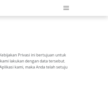
ijakan Privasi ini bertujuan untuk
ami lakukan dengan data tersebut.
ikasi kami, maka Anda telah setuju