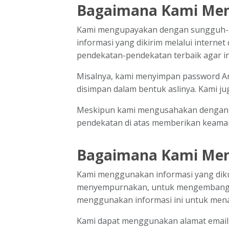
Bagaimana Kami Men
Kami mengupayakan dengan sungguh-s
informasi yang dikirim melalui intern
pendekatan-pendekatan terbaik agar inf
Misalnya, kami menyimpan password A
disimpan dalam bentuk aslinya. Kami j
Meskipun kami mengusahakan dengan s
pendekatan di atas memberikan keaman
Bagaimana Kami Men
Kami menggunakan informasi yang dik
menyempurnakan, untuk mengembangka
menggunakan informasi ini untuk mena
Kami dapat menggunakan alamat email