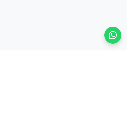
Stay adaptive, stay relevant!
Alamat:
Jl. Sangkuriang No. 8, Padasuka, Cimahi Tengah, Kota Cimahi,
Jawa Barat 40526
Legal: