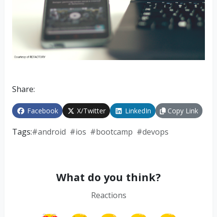
Share:
Facebook
X/Twitter
LinkedIn
Copy Link
Tags:
#
android
#
ios
#
bootcamp
#
devops
What do you think?
Reactions