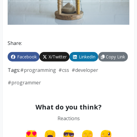
Share:
Facebook
X/Twitter
LinkedIn
Copy Link
Tags:
#
programming
#
css
#
developer
#
programmer
What do you think?
Reactions