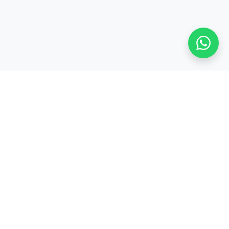
Stay adaptive, stay relevant!
Alamat:
Jl. Sangkuriang No. 8, Padasuka, Cimahi Tengah, Kota Cimahi,
Jawa Barat 40526
Legal:
PT. CODEPOLITAN INTEGRASI INDONESIA