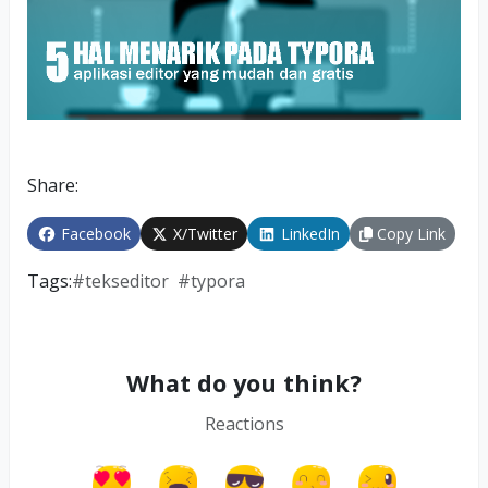
Share:
Facebook
X/Twitter
LinkedIn
Copy Link
Tags:
#
tekseditor
#
typora
What do you think?
Reactions