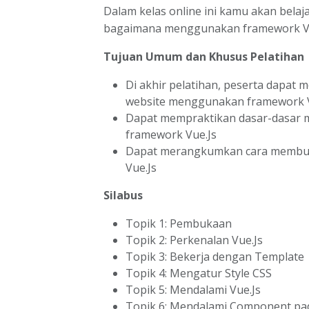
Dalam kelas online ini kamu akan belaja
bagaimana menggunakan framework Vu
Tujuan Umum dan Khusus Pelatihan
Di akhir pelatihan, peserta dapa
website menggunakan framework V
Dapat mempraktikan dasar-dasar
framework Vue.Js
Dapat merangkumkan cara membu
Vue.Js
Silabus
Topik 1: Pembukaan
Topik 2: Perkenalan Vue.Js
Topik 3: Bekerja dengan Template
Topik 4: Mengatur Style CSS
Topik 5: Mendalami Vue.Js
Topik 6: Mendalami Component pad