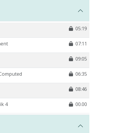
05:19
ment
07:11
09:05
 Computed
06:35
08:46
ik 4
00.00