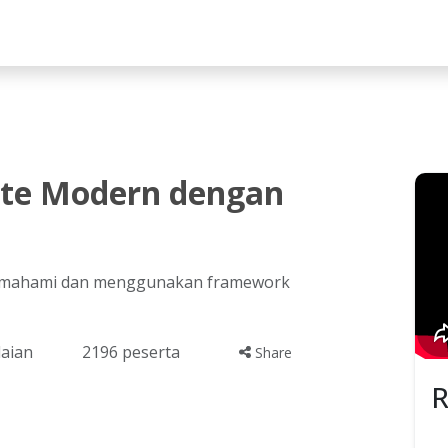
lah
te Modern dengan
 memahami dan menggunakan framework
laian
2196
peserta
Share