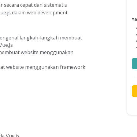
r secara cepat dan sistematis
e.js dalam web development.
Ya
t mengenal langkah-langkah membuat
ue.Js
 membuat website menggunakan
at website menggunakan framework
a Vue.js