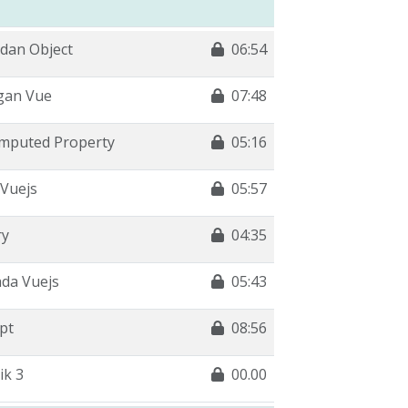
 dan Object
06:54
gan Vue
07:48
mputed Property
05:16
Vuejs
05:57
ry
04:35
da Vuejs
05:43
pt
08:56
ik 3
00.00