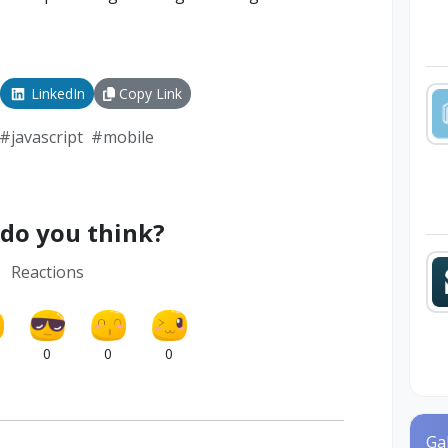
LinkedIn
Copy Link
#
javascript
#
mobile
do you think?
Reactions
0
0
0
Ga