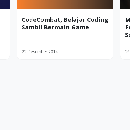
t
CodeCombat, Belajar Coding
M
Sambil Bermain Game
F
S
22 Desember 2014
26