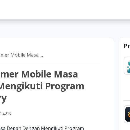
lah
P
 Dengan Mengikuti Program Belajar Refactory
mmer Mobile Masa
Mengikuti Program
ry
r 2016