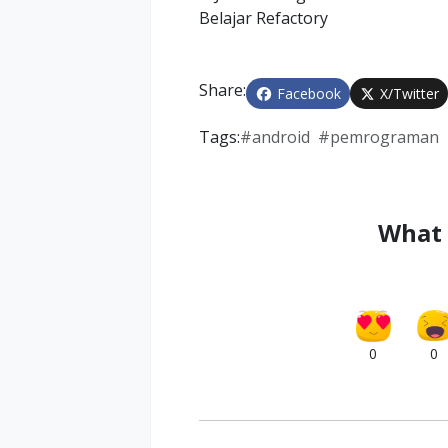
Share:
Facebook
X/Twitter
Tags:
#
android
#
pemrograman
What 
0
0