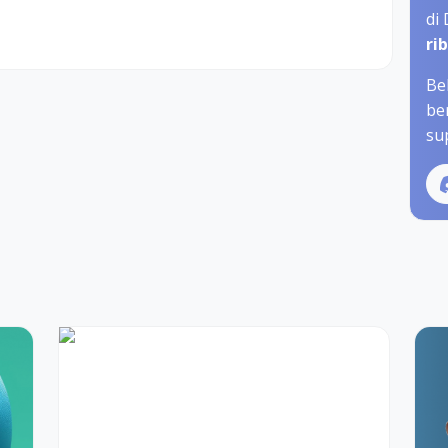
di
ri
Be
be
sup