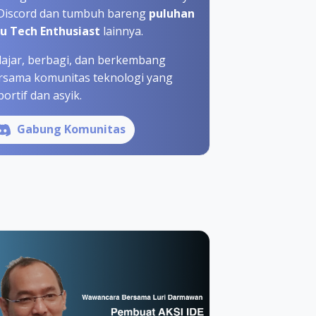
 Discord dan tumbuh bareng
puluhan
bu Tech Enthusiast
lainnya.
lajar, berbagi, dan berkembang
rsama komunitas teknologi yang
ortif dan asyik.
Gabung Komunitas