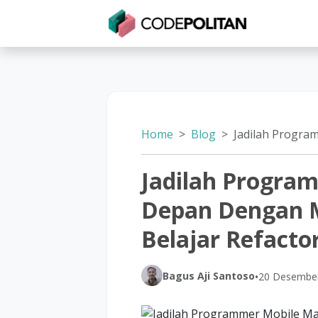
Untuk Individu
Untuk Bisnis
Untuk Seko
Home
Blog
Jadilah Programmer Mobile Masa Depan
Jadilah Progra
Depan Dengan 
Belajar Refacto
Bagus Aji Santoso
•
20 Desembe