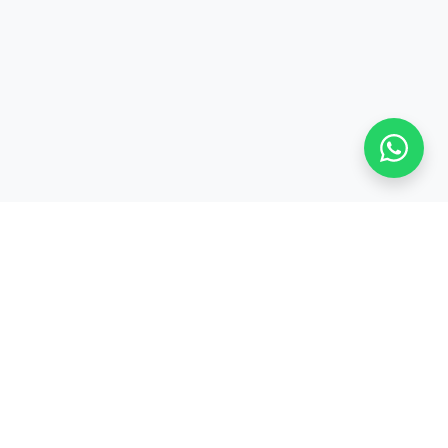
Stay adaptive, stay relevant!
Alamat:
Jl. Sangkuriang No. 8, Padasuka, Cimahi Tengah, Kota Cimahi,
Jawa Barat 40526