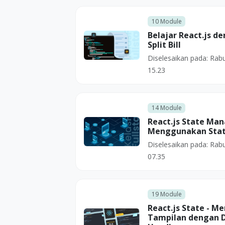
10
Module
Belajar React.js d
Split Bill
Diselesaikan pada:
Rabu
15.23
14
Module
React.js State Ma
Menggunakan Stat
Diselesaikan pada:
Rabu
07.35
19
Module
React.js State - M
Tampilan dengan 