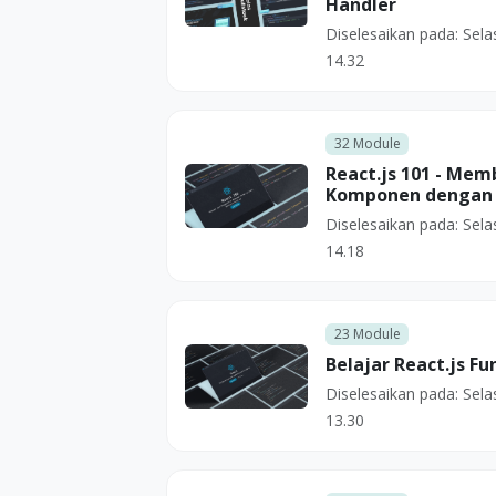
Handler
Diselesaikan pada:
Sela
14.32
32
Module
React.js 101 - Me
Komponen dengan B
Diselesaikan pada:
Sela
14.18
23
Module
Belajar React.js F
Diselesaikan pada:
Sela
13.30