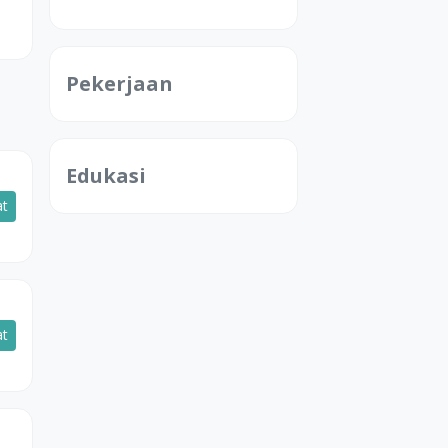
Pekerjaan
Edukasi
at
at