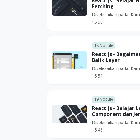
React.js - Belajar 
Fetching
Diselesaikan pada:
Kami
15.59
18
Module
React.js - Bagaiman
Balik Layar
Diselesaikan pada:
Kami
15.51
19
Module
React.js - Belajar
Component dan Je
Diselesaikan pada:
Kami
15.46