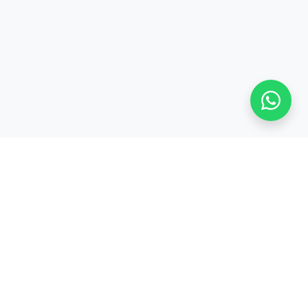
Stay adaptive, stay relevant!
Alamat:
Jl. Sangkuriang No. 8, Padasuka, Cimahi Tengah, Kota Cimahi,
Jawa Barat 40526