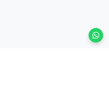
S
TENTANG KAMI
Tentang
CODEPOLITAN
cord
Kerjasama /
inar
Partnership
Privacy Policy &