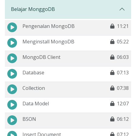
Belajar MonggoDB
Pengenalan MongoDB
11:21
Menginstall MongoDB
05:22
MongoDB Client
06:03
Database
07:13
Collection
07:38
Data Model
12:07
BSON
06:12
Insert Document
07:12