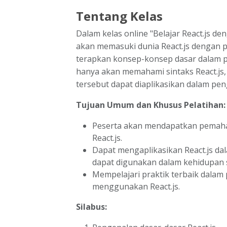
Tentang Kelas
Dalam kelas online "Belajar React.js de
akan memasuki dunia React.js dengan 
terapkan konsep-konsep dasar dalam p
hanya akan memahami sintaks React.js,
tersebut dapat diaplikasikan dalam pe
Tujuan Umum dan Khusus Pelatihan:
Peserta akan mendapatkan pemah
React.js.
Dapat mengaplikasikan React.js dal
dapat digunakan dalam kehidupan s
Mempelajari praktik terbaik dala
menggunakan React.js.
Silabus: