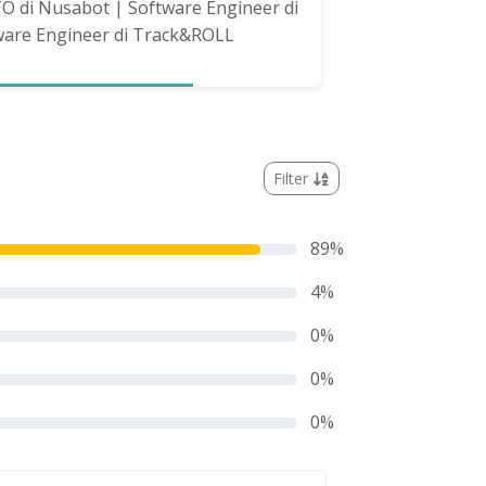
O di Nusabot | Software Engineer di
ware Engineer di Track&ROLL
Filter
89
%
4
%
0
%
0
%
0
%