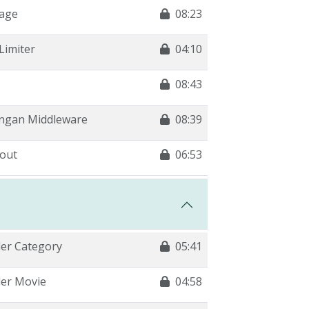
Page
08:23
Limiter
04:10
08:43
engan Middleware
08:39
gout
06:53
er Category
05:41
der Movie
04:58