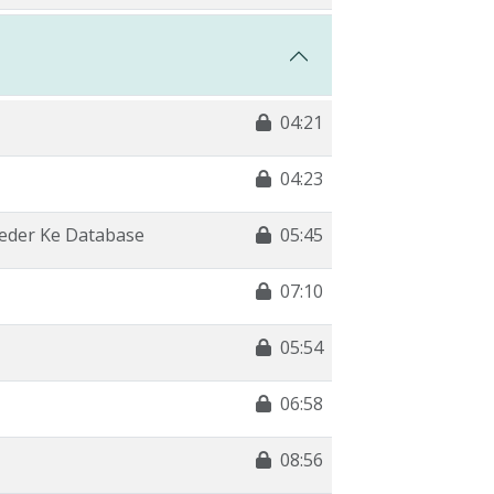
04:21
04:23
eder Ke Database
05:45
07:10
05:54
06:58
08:56