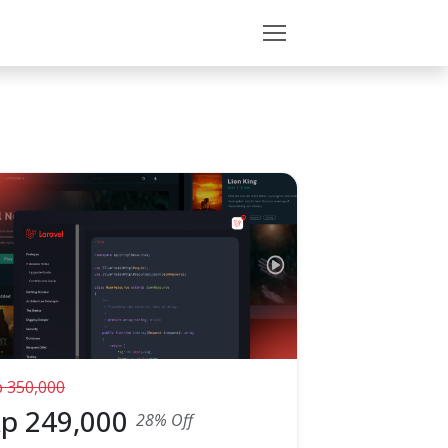
p
350,000
Rp
249,000
28
% Off