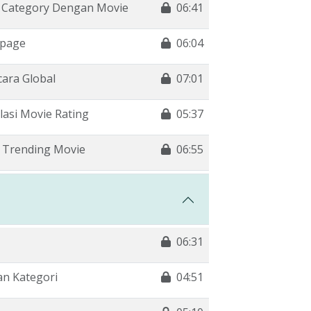
 Category Dengan Movie
06:41
epage
06:04
ara Global
07:01
asi Movie Rating
05:37
 Trending Movie
06:55
06:31
n Kategori
04:51