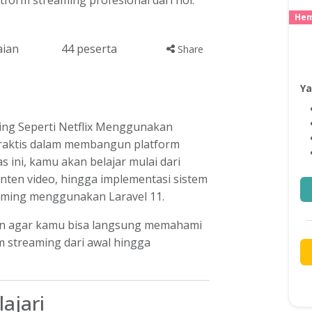
rm streaming profesional dari nol.
Hem
aian
44
peserta
Share
Ya
ng Seperti Netflix Menggunakan
raktis dalam membangun platform
s ini, kamu akan belajar mulai dari
ten video, hingga implementasi sistem
aming menggunakan Laravel 11.
-on agar kamu bisa langsung memahami
 streaming dari awal hingga
ajari