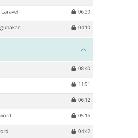
 Laravel
06:20
igunakan
04:10
08:40
11:51
06:12
sword
05:16
word
04:42