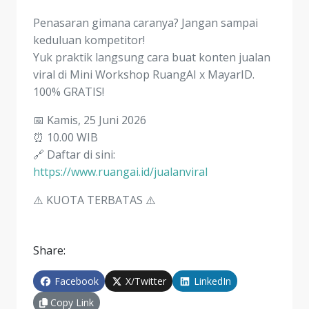
Penasaran gimana caranya? Jangan sampai
keduluan kompetitor!
Yuk praktik langsung cara buat konten jualan
viral di Mini Workshop RuangAI x MayarID.
100% GRATIS!
📅 Kamis, 25 Juni 2026
⏰ 10.00 WIB
🔗 Daftar di sini:
https://www.ruangai.id/jualanviral
⚠️ KUOTA TERBATAS ⚠️
Share:
Facebook
X/Twitter
LinkedIn
Copy Link