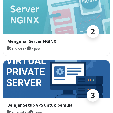
2
Mengenal Server NGINX
1
Module
2
Jam
3
Belajar Setup VPS untuk pemula
10
Module
1
Jam