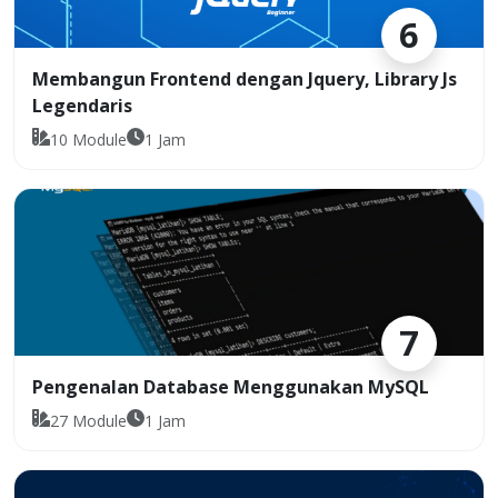
6
Membangun Frontend dengan Jquery, Library Js
Legendaris
10
Module
1
Jam
7
Pengenalan Database Menggunakan MySQL
27
Module
1
Jam