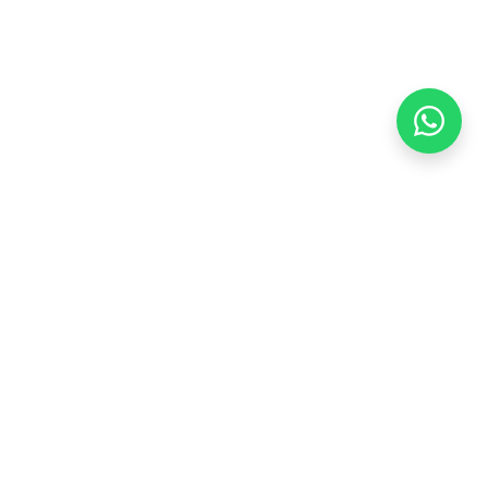
Stay adaptive, stay relevant!
Alamat:
Jl. Sangkuriang No. 8, Padasuka, Cimahi Tengah, Kota Cimahi,
Jawa Barat 40526