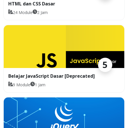
HTML dan CSS Dasar
24
Module
2
Jam
5
Belajar JavaScript Dasar [Deprecated]
9
Module
1
Jam