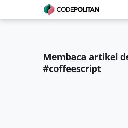
Untuk Individu
Untuk Bisnis
Untuk Seko
Membaca artikel d
#
coffeescript