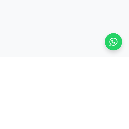
S
TENTANG KAMI
Tentang
CODEPOLITAN
cord
Kerjasama /
inar
Partnership
Privacy Policy &