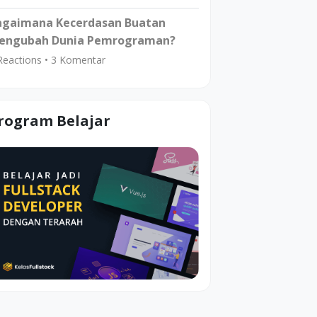
agaimana Kecerdasan Buatan
engubah Dunia Pemrograman?
eactions •
3
Komentar
rogram Belajar