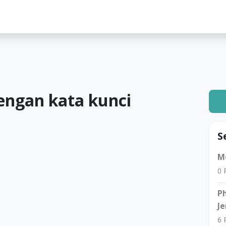
lah
engan kata kunci
S
Me
0
R
Ph
Je
6
R