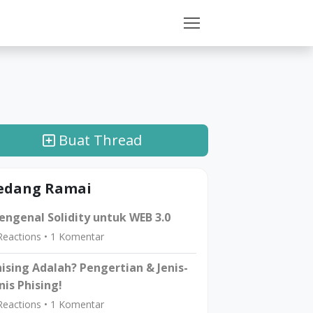
Buat Thread
edang Ramai
ngenal Solidity untuk WEB 3.0
eactions •
1
Komentar
ising Adalah? Pengertian & Jenis-
nis Phising!
eactions •
1
Komentar