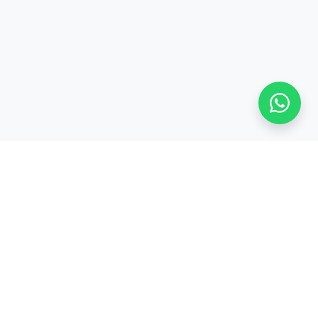
S
TENTANG KAMI
Tentang
CODEPOLITAN
cord
Kerjasama /
inar
Partnership
Privacy Policy &