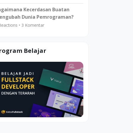
agaimana Kecerdasan Buatan
engubah Dunia Pemrograman?
eactions •
3
Komentar
rogram Belajar