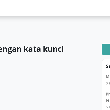
lah
engan kata kunci
S
Me
0
R
Ph
Je
6
R