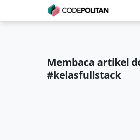
Untuk Individu
Untuk Bisnis
Untuk Seko
Membaca artikel d
#
kelasfullstack