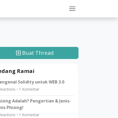
Buat Thread
edang Ramai
ngenal Solidity untuk WEB 3.0
eactions •
1
Komentar
ising Adalah? Pengertian & Jenis-
nis Phising!
eactions •
1
Komentar