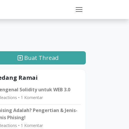
Buat Thread
edang Ramai
ngenal Solidity untuk WEB 3.0
eactions •
1
Komentar
ising Adalah? Pengertian & Jenis-
nis Phising!
eactions •
1
Komentar