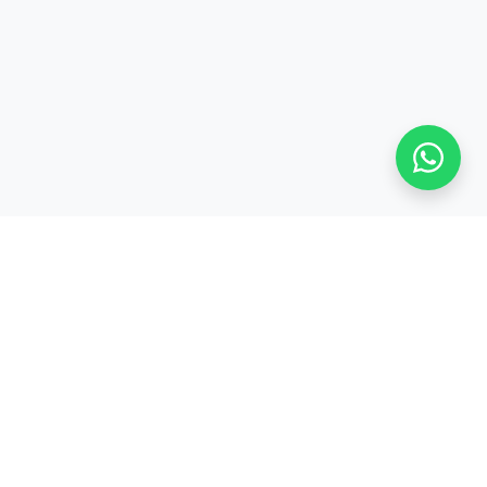
S
TENTANG KAMI
Tentang
CODEPOLITAN
cord
Kerjasama /
inar
Partnership
Privacy Policy &