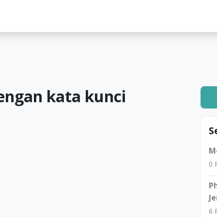
lah
engan kata kunci
S
Me
0
R
Ph
Je
6
R