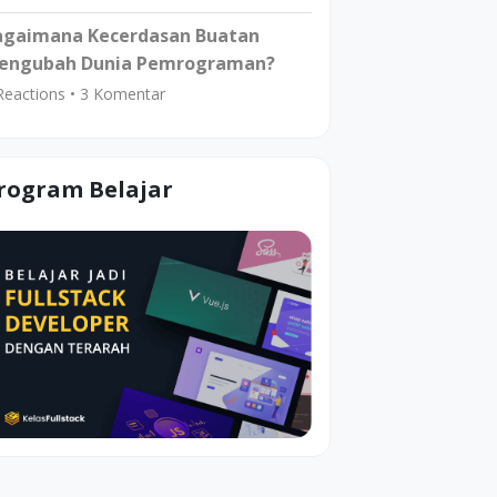
agaimana Kecerdasan Buatan
engubah Dunia Pemrograman?
eactions •
3
Komentar
rogram Belajar