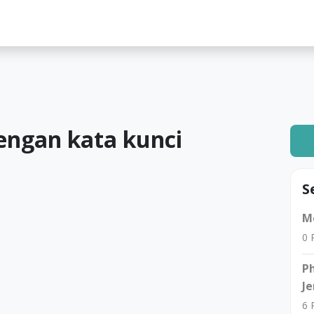
lah
engan kata kunci
S
Me
0
R
Ph
Je
6
R