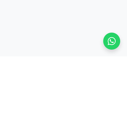
S
TENTANG KAMI
Tentang
CODEPOLITAN
cord
Kerjasama /
inar
Partnership
Privacy Policy &