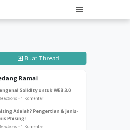
Buat Thread
edang Ramai
ngenal Solidity untuk WEB 3.0
eactions •
1
Komentar
ising Adalah? Pengertian & Jenis-
nis Phising!
eactions •
1
Komentar