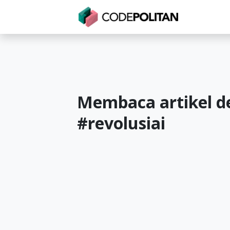
Untuk Individu
Untuk Bisnis
Untuk Seko
Membaca artikel d
#
revolusiai