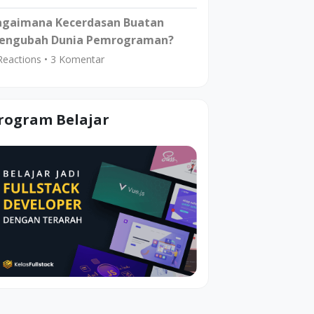
agaimana Kecerdasan Buatan
engubah Dunia Pemrograman?
eactions •
3
Komentar
rogram Belajar