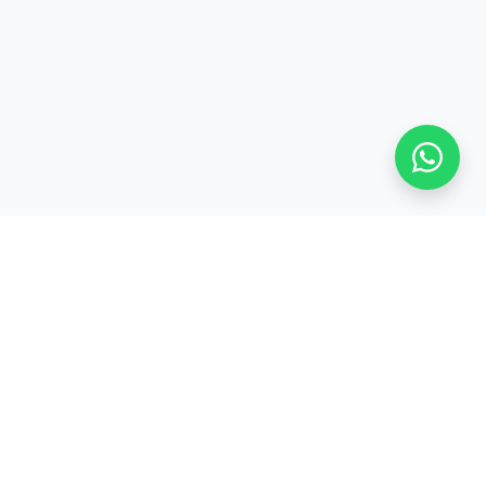
S
TENTANG KAMI
Tentang
CODEPOLITAN
cord
Kerjasama /
inar
Partnership
Privacy Policy &