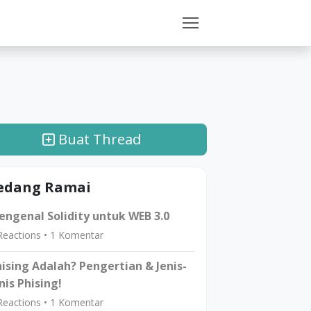
Buat Thread
edang Ramai
ngenal Solidity untuk WEB 3.0
eactions •
1
Komentar
ising Adalah? Pengertian & Jenis-
nis Phising!
eactions •
1
Komentar