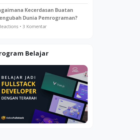
agaimana Kecerdasan Buatan
engubah Dunia Pemrograman?
eactions •
3
Komentar
rogram Belajar