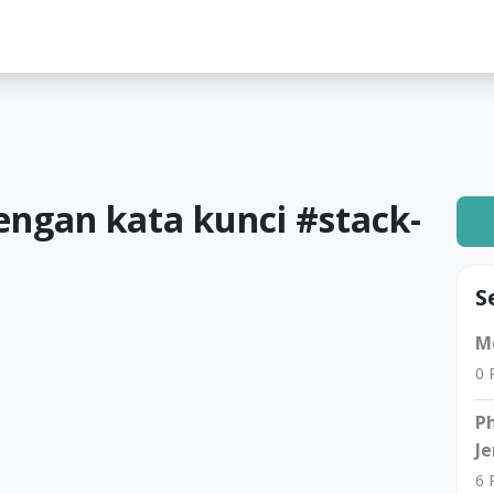
lah
engan kata kunci #
stack-
S
Me
0
R
Ph
Je
6
R