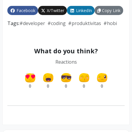
Facebook
X/Twitter
LinkedIn
Copy Link
Tags:
#
developer
#
coding
#
produktivitas
#
hobi
What do you think?
Reactions
0
0
0
0
0