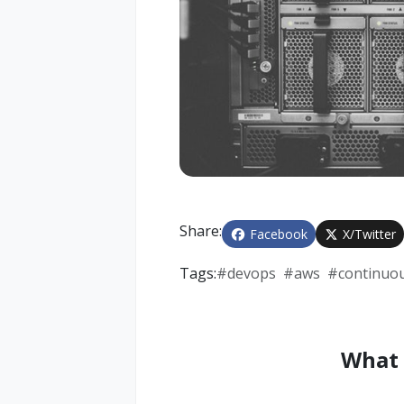
Share:
Facebook
X/Twitter
Tags:
#
devops
#
aws
#
continuou
What 