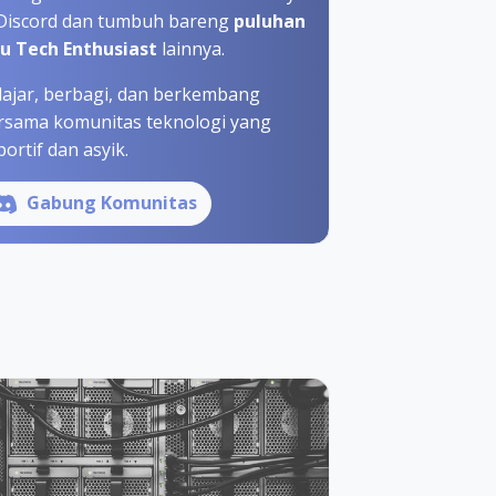
 Discord dan tumbuh bareng
puluhan
bu Tech Enthusiast
lainnya.
lajar, berbagi, dan berkembang
rsama komunitas teknologi yang
ortif dan asyik.
Gabung Komunitas