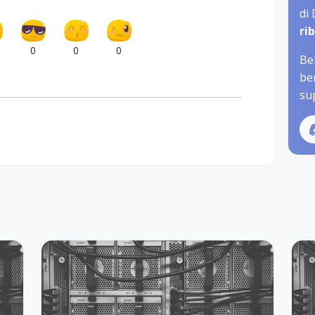
di
ri
0
0
0
Be
be
sup