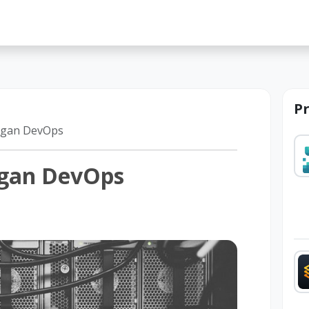
lah
P
ngan DevOps
ngan DevOps