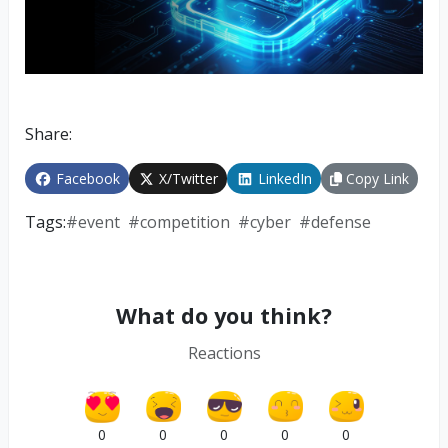
Share:
Facebook
X/Twitter
LinkedIn
Copy Link
Tags:
#
event
#
competition
#
cyber
#
defense
What do you think?
Reactions
0
0
0
0
0