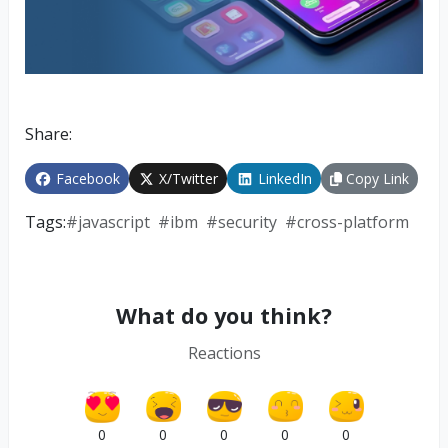
Share:
Facebook
X/Twitter
LinkedIn
Copy Link
Tags:
#
javascript
#
ibm
#
security
#
cross-platform
What do you think?
Reactions
0
0
0
0
0