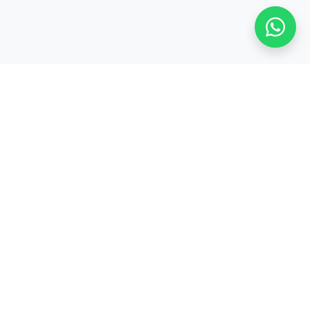
Stay adaptive, stay relevant!
Alamat:
Jl. Sangkuriang No. 8, Padasuka, Cimahi Tengah, Kota Cimahi,
Jawa Barat 40526
Legal:
PT. CODEPOLITAN INTEGRASI INDONESIA
PRODUK