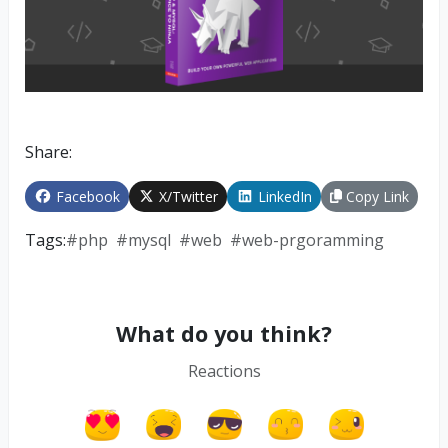
Share:
Facebook
X/Twitter
LinkedIn
Copy Link
Tags:
#
php
#
mysql
#
web
#
web-prgoramming
What do you think?
Reactions