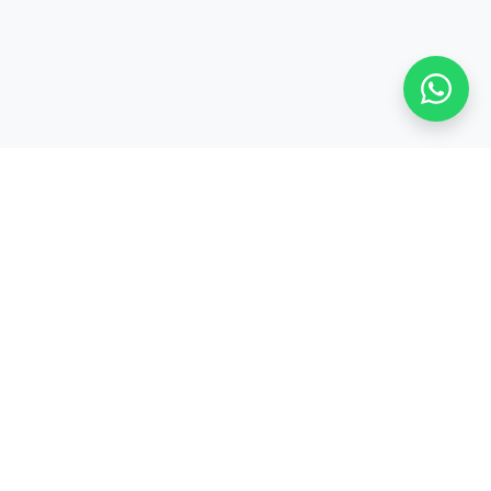
Stay adaptive, stay relevant!
Alamat:
Jl. Sangkuriang No. 8, Padasuka, Cimahi Tengah, Kota Cimahi,
Jawa Barat 40526
Legal:
PT. CODEPOLITAN INTEGRASI INDONESIA