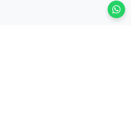
Stay adaptive, stay relevant!
Alamat:
Jl. Sangkuriang No. 8, Padasuka, Cimahi Tengah, Kota Cimahi,
Jawa Barat 40526
Legal:
PT. CODEPOLITAN INTEGRASI INDONESIA
PRODUK