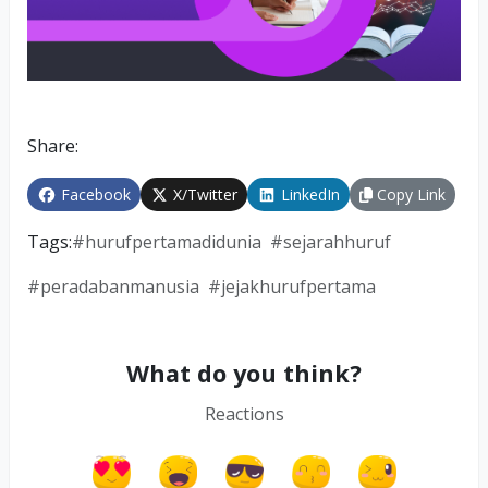
Share:
Facebook
X/Twitter
LinkedIn
Copy Link
Tags:
#
hurufpertamadidunia
#
sejarahhuruf
#
peradabanmanusia
#
jejakhurufpertama
What do you think?
Reactions