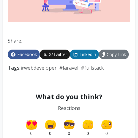
Share:
Facebook
X/Twitter
LinkedIn
Copy Link
Tags:
#
webdeveloper
#
laravel
#
fullstack
What do you think?
Reactions
0
0
0
0
0