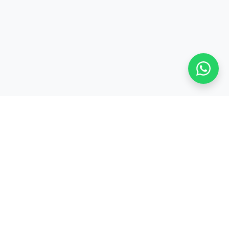
Stay adaptive, stay relevant!
Alamat:
Jl. Sangkuriang No. 8, Padasuka, Cimahi Tengah, Kota Cimahi,
Jawa Barat 40526
Legal: