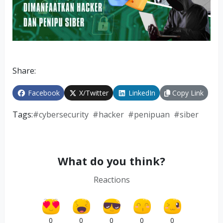
Share:
Facebook
X/Twitter
LinkedIn
Copy Link
Tags:
#
cybersecurity
#
hacker
#
penipuan
#
siber
What do you think?
Reactions
0
0
0
0
0