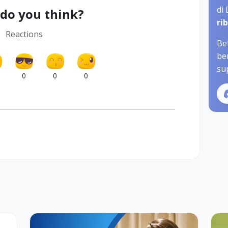
di
do you think?
ri
Reactions
Be
be
sup
0
0
0