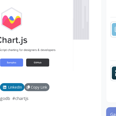
LinkedIn
Copy Link
godb
#
chartjs
Ga