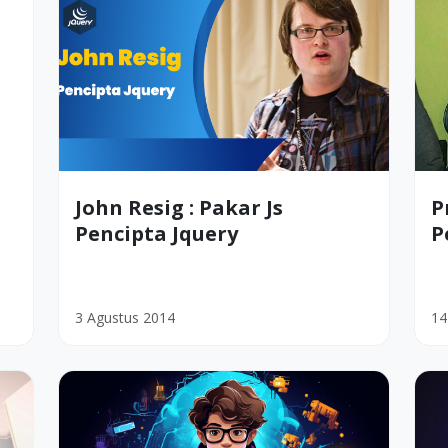
John Resig : Pakar Js
P
Pencipta Jquery
P
3 Agustus 2014
14