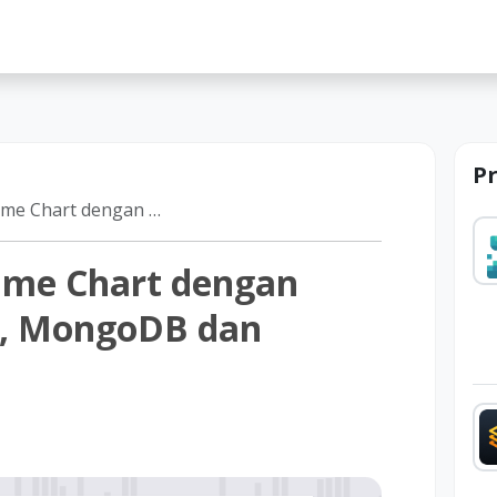
lah
P
press, ChartJs, MongoDB dan Socket IO
ime Chart dengan
Js, MongoDB dan