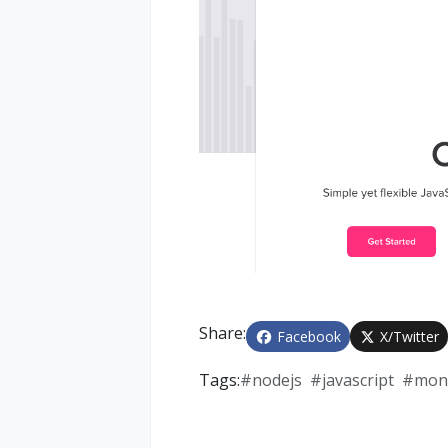
Share:
Facebook
X/Twitter
Tags:
#
nodejs
#
javascript
#
mon