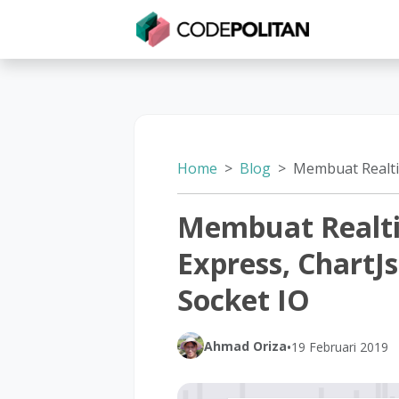
Untuk Individu
Untuk Bisnis
Untuk Seko
Home
Blog
Membuat Realtime Chart dengan Ex
Membuat Realt
Express, Chart
Socket IO
Ahmad Oriza
•
19 Februari 2019