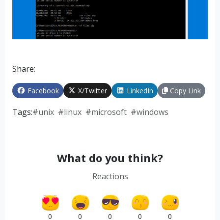
Share:
Facebook
X/Twitter
LinkedIn
Copy Link
Tags:
#
unix
#
linux
#
microsoft
#
windows
What do you think?
Reactions
0
0
0
0
0