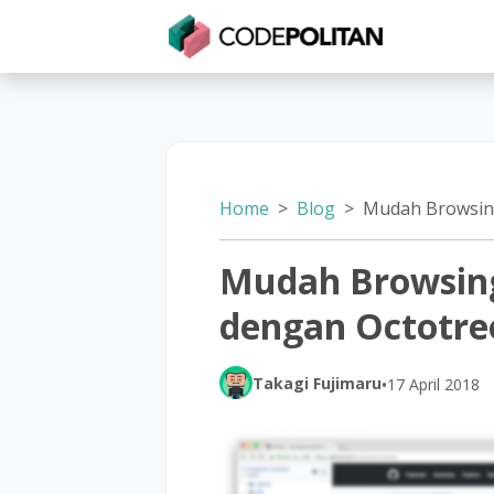
Untuk Individu
Untuk Bisnis
Untuk Seko
Home
Blog
Mudah Browsing Projec
Mudah Browsing
dengan Octotre
Takagi Fujimaru
•
17 April 2018