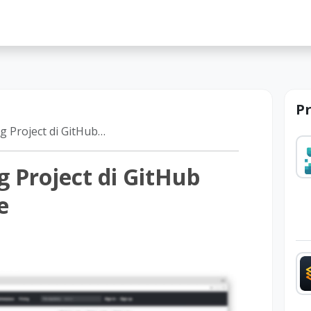
lah
P
t di GitHub dengan Octotree
 Project di GitHub
e