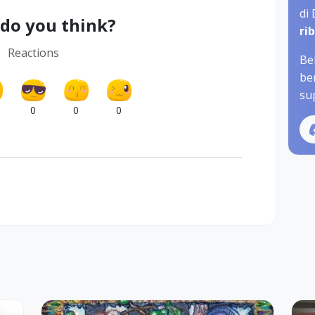
di
do you think?
ri
Reactions
Be
be
sup
0
0
0