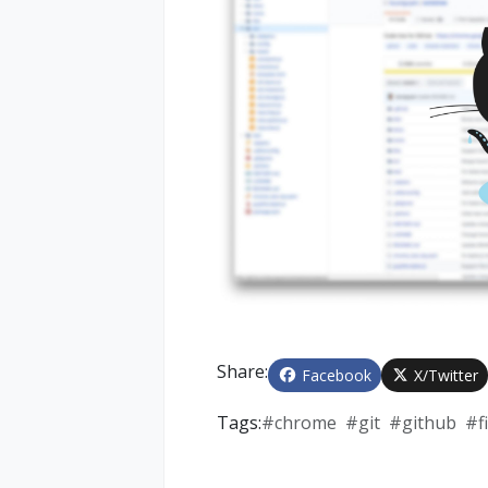
Share:
Facebook
X/Twitter
Tags:
#
chrome
#
git
#
github
#
f