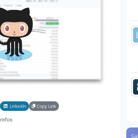
LinkedIn
Copy Link
irefox
Ga