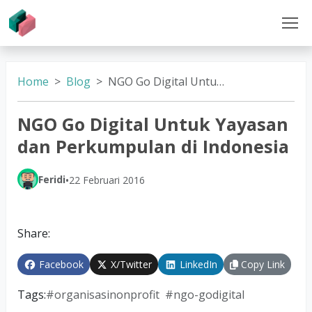
Home
Blog
NGO Go Digital Untuk Yayasan dan Perkumpulan di Indonesia
NGO Go Digital Untuk Yayasan
dan Perkumpulan di Indonesia
Feridi
•
22 Februari 2016
Share:
Facebook
X/Twitter
LinkedIn
Copy Link
Tags:
#
organisasinonprofit
#
ngo-godigital