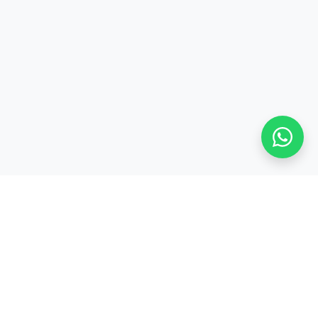
Stay adaptive, stay relevant!
Alamat:
Jl. Sangkuriang No. 8, Padasuka, Cimahi Tengah, Kota Cimahi,