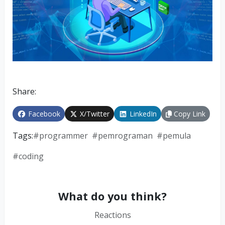
Share:
Facebook
X/Twitter
LinkedIn
Copy Link
Tags:
#
programmer
#
pemrograman
#
pemula
#
coding
What do you think?
Reactions