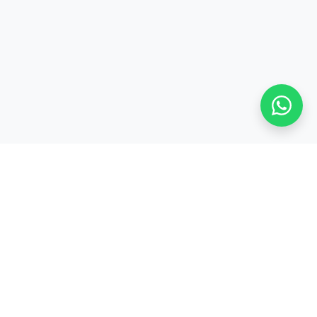
Stay adaptive, stay relevant!
Alamat:
Jl. Sangkuriang No. 8, Padasuka, Cimahi Tengah, Kota Cimahi,
Jawa Barat 40526