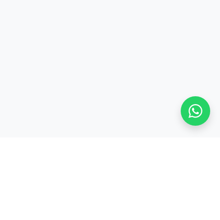
Stay adaptive, stay relevant!
Alamat: