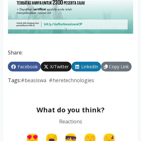
Share:
Facebook
X/Twitter
LinkedIn
Copy Link
Tags:
#
beasiswa
#
heretechnologies
What do you think?
Reactions