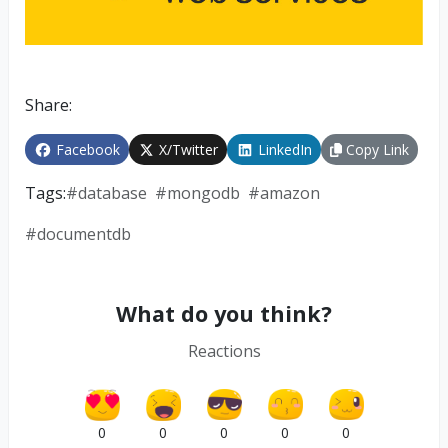
Share:
Facebook
X/Twitter
LinkedIn
Copy Link
Tags:
#
database
#
mongodb
#
amazon
#
documentdb
What do you think?
Reactions
0
0
0
0
0