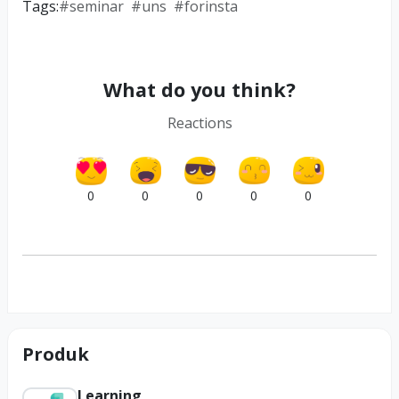
Tags:
#
seminar
#
uns
#
forinsta
What do you think?
Reactions
0
0
0
0
0
Produk
Learning