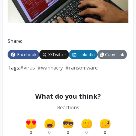
Share:
Facebook
X/Twitter
LinkedIn
Copy Link
Tags:
#
virus
#
wannacry
#
ransomware
What do you think?
Reactions
0
0
0
0
0