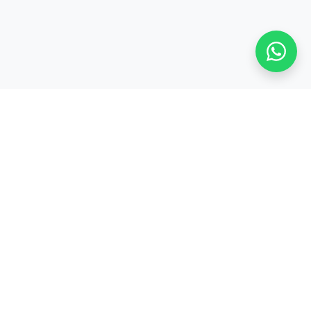
Stay adaptive, stay relevant!
Alamat:
Jl. Sangkuriang No. 8, Padasuka, Cimahi Tengah, Kota Cimahi,
Jawa Barat 40526
Legal:
PT. CODEPOLITAN INTEGRASI INDONESIA