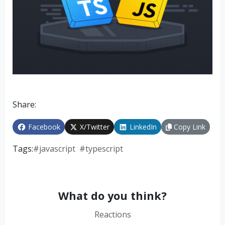
Share:
Facebook
X/Twitter
LinkedIn
Copy Link
Tags:
#
javascript
#
typescript
What do you think?
Reactions