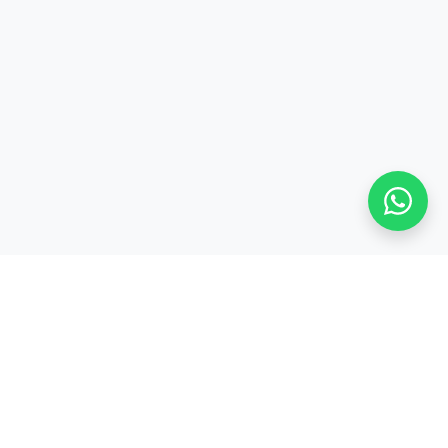
Stay adaptive, stay relevant!
Alamat:
Jl. Sangkuriang No. 8, Padasuka, Cimahi Tengah, Kota Cimahi,