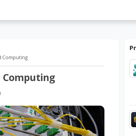
lah
P
d Computing
d Computing
1