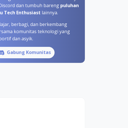
 Discord dan tumbuh bareng
puluhan
bu Tech Enthusiast
lainnya.
lajar, berbagi, dan berkembang
rsama komunitas teknologi yang
ortif dan asyik.
Gabung Komunitas