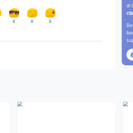
di
ri
0
0
0
Be
be
sup