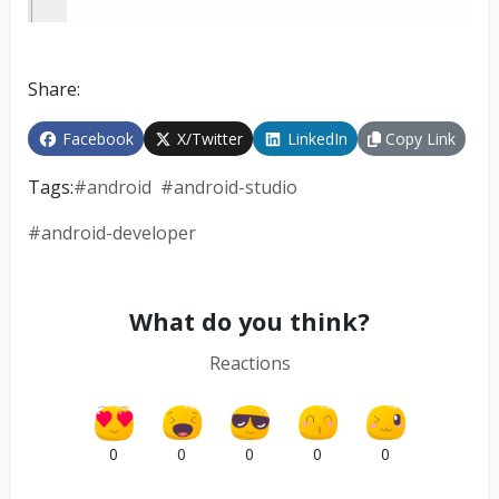
Share:
Facebook
X/Twitter
LinkedIn
Copy Link
Tags:
#
android
#
android-studio
#
android-developer
What do you think?
Reactions
0
0
0
0
0